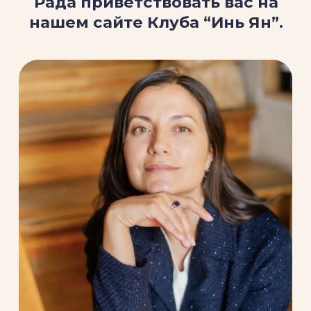
вот, благодаря супругу, возникли
возможности проявить это в
реальности.
Наш клуб уникален тем, что мы
объединяем практики для
мужчин и женщин, такие как:
единоборства, курсы
самозащиты, женские круги,
Школа образа, хатха-йога,
чайные церемонии, тантра,
еcstatic dance, творческие
вечера, выставки. И много других
активностей, где можно
объединиться и прочувствовать
красоту мира. Очень рада тому,
что, благодаря нашему клубу мы
можем объединиться по
интересам и творить, что-то
интересное и вдохновляющее.