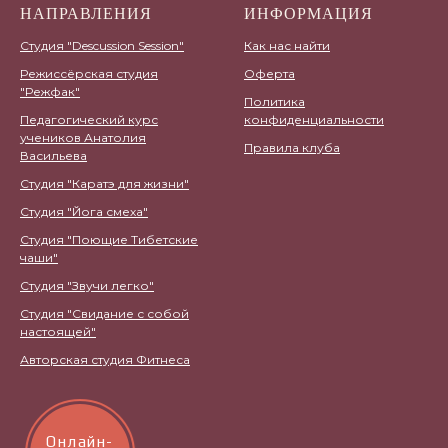
НАПРАВЛЕНИЯ
ИНФОРМАЦИЯ
Студия "Descussion Session"
Как нас найти
Режиссёрская студия
Оферта
"Режфак"
Политика
Педагогический курс
конфиденциальности
учеников Анатолия
Правила клуба
Васильева
Студия "Каратэ для жизни"
Студия "Йога смеха"
Студия "Поющие Тибетские
чаши"
Студия "Звучи легко"
Студия "Свидание с собой
настоящей"
Авторская студия Фитнеса
Онлайн-