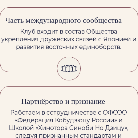
Автор идеи и
основательница клуба
“Инь Ян”
Рада приветствовать вас на
нашем сайте Клуба “Инь Ян”.