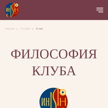
Главная
→
О клубе
→
О нас
ФИЛОСОФИЯ
КЛУБА
«Инь Ян»
— это пространство,
где встречаются и дополняют
друг друга мужское и женское,
активность и покой, тело и душа.