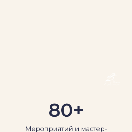
80+
Мероприятий и мастер-
классов в год
10+
Направлений для тела
и духа
6
Уютных залов для
мероприятий
Часть международного сообщества