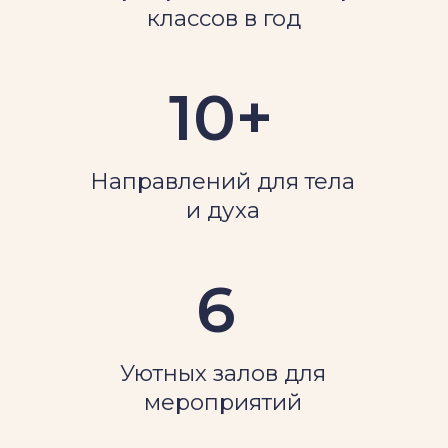
Клуб входит в состав Общества
укрепления дружеских связей с Японией и
развития восточных единоборств.
Партнёрство и признание
Работаем в сотрудничестве с ОФСОО
«Федерация Кобудзюцу России» и
Школой «Хинотора Синоби Но Дзицу»,
следуя признанным стандартам и
традициям.