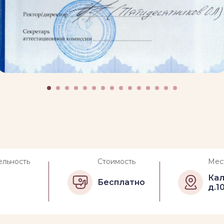
ельность
Стоимость
Мес
Кал
с
Бесплатно
д.1