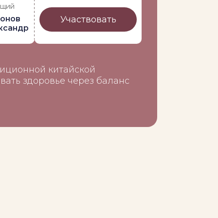
ущий
Участвовать
онов
ксандр
диционной китайской
вать здоровье через баланс