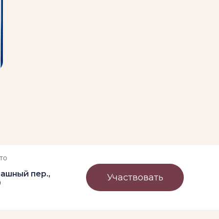
то
ашный пер.,
Участвовать
0