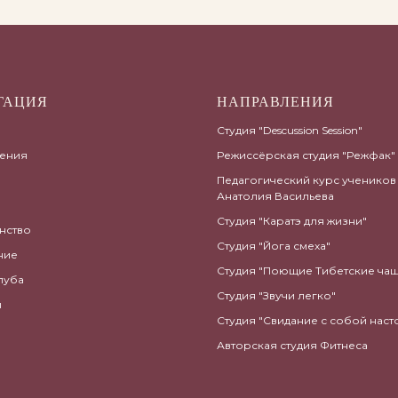
ГАЦИЯ
НАПРАВЛЕНИЯ
Студия "Descussion Session"
ения
Режиссёрская студия "Режфак"
Педагогический курс учеников
Анатолия Васильева
Студия "Каратэ для жизни"
нство
Студия "Йога смеха"
ние
Студия "Поющие Тибетские ча
луба
Студия "Звучи легко"
ы
Студия "Свидание с собой нас
Авторская студия Фитнеса