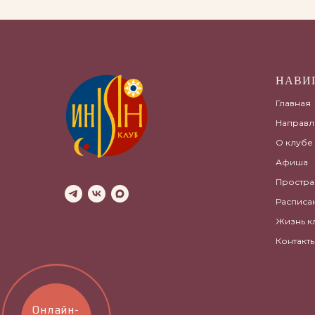
НАВИ
Главная
Направл
О клубе
Афиша
Простра
Расписа
Жизнь к
Контакт
Онлайн-