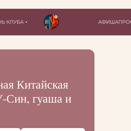
Ь КЛУБА
АФИША
ПРО
ная Китайская
-Син, гуаша и