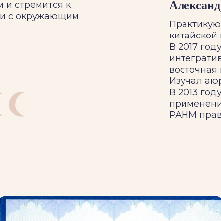
Александ
м и стремится к
ии с окружающим
Практикую
китайской 
В 2017 год
интеграти
восточная 
Изучал аю
В 2013 год
применени
РАНМ прав