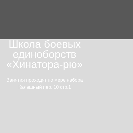
Школа боевых
единоборств
«Хинатора-рю»
Занятия проходят по мере набора
Калашный пер. 10 стр.1