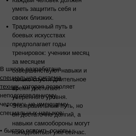
Каждый человек должен
уметь защитить себя и
своих близких.
Традиционный путь в
боевых искусствах
предполагает годы
тренировок: ученики месяц
за месяцем
В школе разработана
совершенствуют навыки и
специальная система
только спустя длительное
техник
, которая позволяет
время достигают
неподготовленному
уверенного уровня.
человеку, не имеющему
Это правильный путь, но
специальных навыков:
он достаточно долгий, а
навыки самообороны могут
• быстро освоить основы
понадобиться уже сейчас.