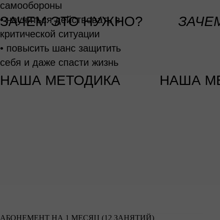
самообороны
ЗАЧЕМ ЭТО НУЖНО?
ЗАЧ
• научиться действовать в
критической ситуации
• повысить шанс защитить
себя и даже спасти жизнь
НАША МЕТОДИКА НАША М
АБОНЕМЕНТ НА 1 МЕСЯЦ (12 ЗАНЯТИЙ)