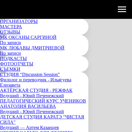
ОРГАНИЗАТОРЫ
МАСТЕРА
ОТЗЫВЫ
МК ОКСАНЫ САРГИНОЙ
По записи
МК ЛЮБАВЫ ДМИТРИЕВОЙ
По записи
ПОДКАСТЫ
ФОТООТЧЕТЫ
СЪЕМКИ
СТУДИЯ “Discussion Session”
Филолог и переводчик - Ильягуева
Елизавета
АКТЁРСКАЯ СТУДИЯ - РЕЖФАК
Ведущий - Юрий Печенежский
ПЕДАГОГИЧЕСКИЙ КУРС УЧЕНИКОВ
АНАТОЛИЯ ВАСИЛЬЕВА
Ведущий - Юрий Печенежский
ДЕТСКАЯ СТУДИЯ КАРАТЭ "ЧИСТАЯ
СИЛА"
Ведущий — Артем Казанцев