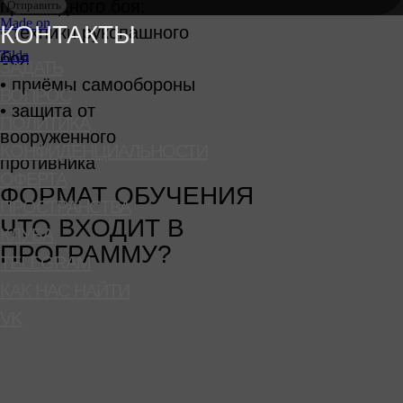
прикладного боя:
Отправить
Made on
КОНТАКТЫ
• техники рукопашного
Tilda
боя
ЗАДАТЬ
• приёмы самообороны
ВОПРОС
• защита от
ПОЛИТИКА
вооружённого
КОНФИДЕНЦИАЛЬНОСТИ
противника
ОФЕРТА
ФОРМАТ ОБУЧЕНИЯ
ПРОСТРАНСТВА
ЧТО ВХОДИТ В
КЛУБА
ПРОГРАММУ?
TELEGRAM
КАК НАС НАЙТИ
VK