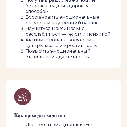
Получать радостные эмоции
безопасным для здоровья
В 2024 году практика Йоги Смеха
способом
в клубе «Инь Ян» постепенно
Восстановить эмоциональные
превращается в Театр
ресурсы и внутренний баланс
Импровизационного Смеха.
Научиться максимально
расслабляться — телом и психикой
Активизировать творческие
центры мозга и креативность
Повысить эмоциональный
интеллект и адаптивность
Как проходят занятия
Игровые и эмоциональные