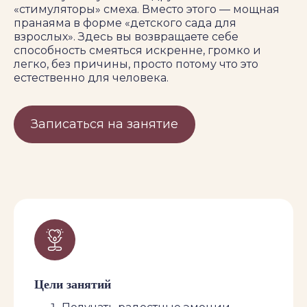
«стимуляторы» смеха. Вместо этого — мощная
пранаяма в форме «детского сада для
взрослых». Здесь вы возвращаете себе
способность смеяться искренне, громко и
легко, без причины, просто потому что это
естественно для человека.
Ведущий
Записаться на занятие
Антон Смех
Сертифицированный смехо-йог,
самый «долгоиграющий практик»
Йоги смеха в РФ (с 2013 года).
Также практикует: графический
дизайн, перформанс, контактную
импровизацию, массажные
техники, юнгианское толкование
Цели занятий
сновидений, японский танец
буто.