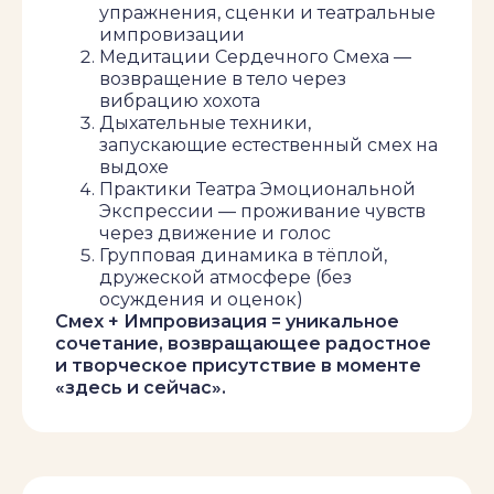
упражнения, сценки и театральные
импровизации
Медитации Сердечного Смеха —
возвращение в тело через
вибрацию хохота
Дыхательные техники,
запускающие естественный смех на
выдохе
Практики Театра Эмоциональной
Экспрессии — проживание чувств
через движение и голос
Групповая динамика в тёплой,
Дни недели
дружеской атмосфере (без
осуждения и оценок)
Среда
Смех + Импровизация = уникальное
сочетание, возвращающее радостное
и творческое присутствие в моменте
Длительность занятия
«здесь и сейчас».
С 19:00 до
20:30
Стоимость