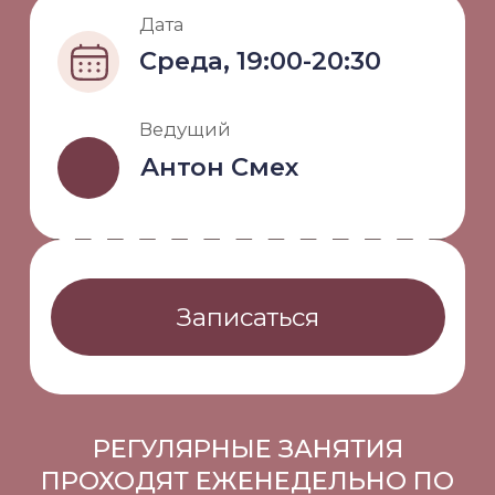
Записаться
РЕГУЛЯРНЫЕ ЗАНЯТИЯ
ПРОХОДЯТ ЕЖЕНЕДЕЛЬНО ПО
СРЕДАМ (ОТ ТРЕХ УЧАСТНИКОВ)
Закончите трудовой день
оздоровительным хохотом. Всего
одна минута искреннего смеха
заменяет час физической зарядки,
а вечер в нашей студии
возвращает лёгкость, творческое
присутствие и радость без
причины.