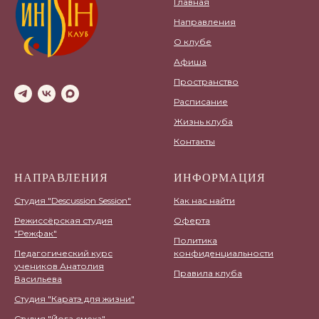
Главная
Направления
О клубе
Афиша
Пространство
Расписание
Жизнь клуба
Контакты
НАПРАВЛЕНИЯ
ИНФОРМАЦИЯ
Студия "Descussion Session"
Как нас найти
Режиссёрская студия
Оферта
"Режфак"
Политика
Педагогический курс
конфиденциальности
учеников Анатолия
Правила клуба
Васильева
Студия "Каратэ для жизни"
Студия "Йога смеха"