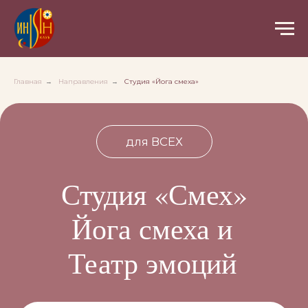
Главная
→
Направления
→
Студия «Йога смеха»
для ВСЕХ
Студия «Смех»
Йога смеха и
Театр эмоций
Дата
Среда, 19:00-20:30
Ведущий
Антон Смех