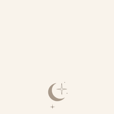
Всё это можно мягко и с
удовольствием трансформировать.
Смех без причины
— самый
короткий и приятный путь вернуть
себе энергию, спонтанность и вкус
к жизни.