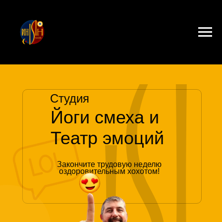
Студия
Йоги смеха и
Театр эмоций
Закончите трудовую неделю
оздоровительным хохотом!