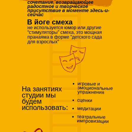
сочетание, возвращающее
радостное и творческое
присутствие в моменте здесь-и-
сейчас
В йоге смеха
не используется юмор или другие
“стимуляторы” смеха, это мощная
пранаяма в форме “детского сада
для взрослых”
игровые и
эмоциональные
На занятиях
упражнения
студии мы
будем
сценки
использовать:
медитации
театральные
импровизации