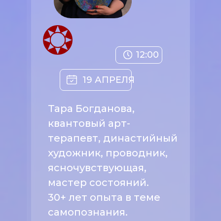
12:00
19 АПРЕЛЯ
Тара Богданова,
квантовый арт-
терапевт, династийный
художник, ‌проводник,
ясночувствующая,
мастер состояний.
30+ лет опыта в теме
самопознания.‌