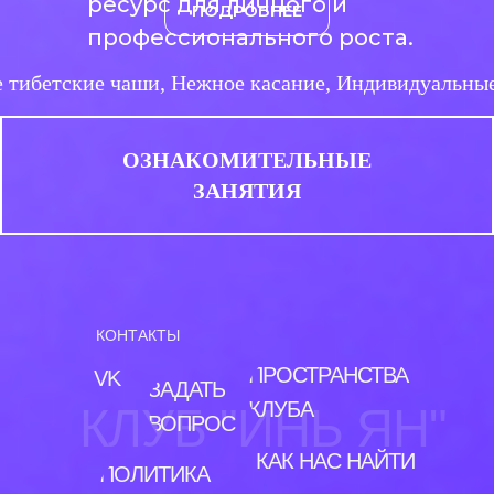
ресурс для личного и
ПОДРОБНЕЕ
профессионального роста.
Поющие тибетские чаши, Нежное касание, Индивиду
ОЗНАКОМИТЕЛЬНЫЕ
ЗАНЯТИЯ
КОНТАКТЫ
ПРОСТРАНСТВА
VK
ЗАДАТЬ
КЛУБА
КЛУБ "ИНЬ ЯН"
ВОПРОС
КАК НАС НАЙТИ
ПОЛИТИКА