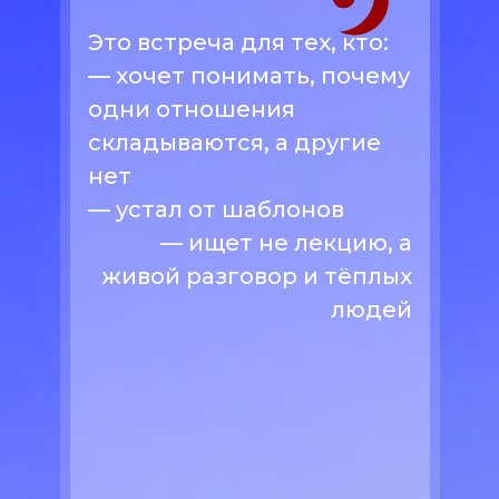
Это встреча для тех, кто:
— хочет понимать, почему
одни отношения
складываются, а другие
нет
— устал от шаблонов
— ищет не лекцию, а
живой разговор и тёплых
людей