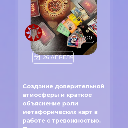
12:00
26 АПРЕЛЯ
Создание доверительной
атмосферы и краткое
объяснение роли
метафорических карт в
работе с тревожностью.