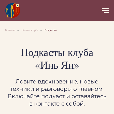
Главная
→
Жизнь клуба
→
Подкасты
Подкасты клуба
«Инь Ян»
Ловите вдохновение, новые
техники и разговоры о главном.
Включайте подкаст и оставайтесь
в контакте с собой.
Ловим дзен на каратэ
Смотрели когда-нибудь кунг-фу