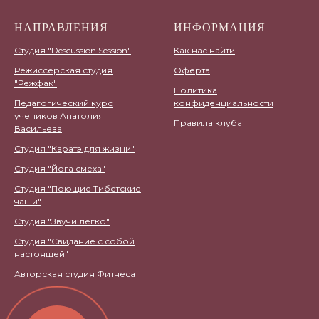
НАПРАВЛЕНИЯ
ИНФОРМАЦИЯ
Студия "Descussion Session"
Как нас найти
Режиссёрская студия
Оферта
"Режфак"
Политика
Педагогический курс
конфиденциальности
учеников Анатолия
Правила клуба
Васильева
Студия "Каратэ для жизни"
Студия "Йога смеха"
Студия "Поющие Тибетские
чаши"
Студия "Звучи легко"
Студия "Свидание с собой
настоящей"
Авторская студия Фитнеса