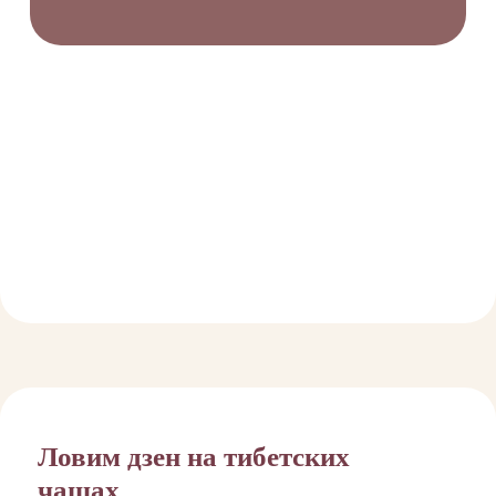
мастером по тибетским чашам
Ариной Третьяк тонкости этого
восточного направления. Также
вы узнаете, как все-таки
расслабиться в шумном
мегаполисе.