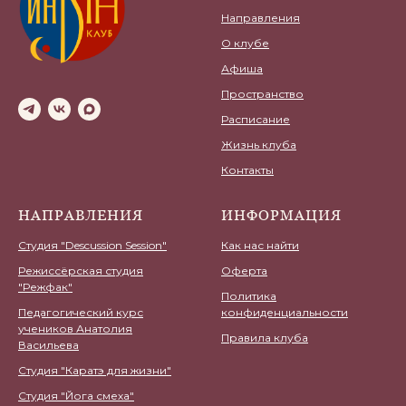
Направления
О клубе
Афиша
Пространство
Расписание
Жизнь клуба
Контакты
НАПРАВЛЕНИЯ
ИНФОРМАЦИЯ
Студия "Descussion Session"
Как нас найти
Режиссёрская студия
Оферта
"Режфак"
Политика
Педагогический курс
конфиденциальности
учеников Анатолия
Правила клуба
Васильева
Студия "Каратэ для жизни"
Студия "Йога смеха"