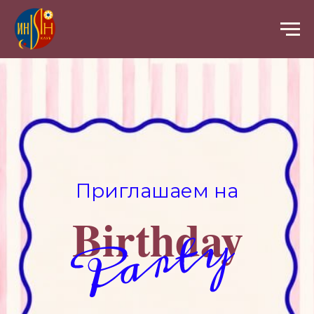
Приглашаем на
Birthday
Натальи
Лобановой
04
июня
17:00