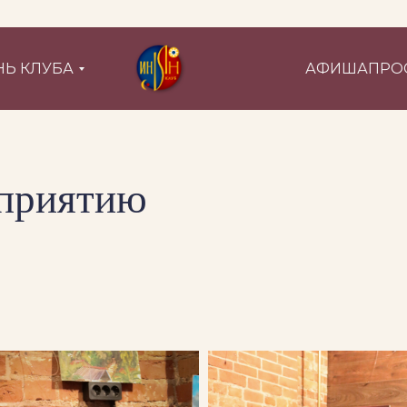
Ь КЛУБА
АФИША
ПРО
оприятию