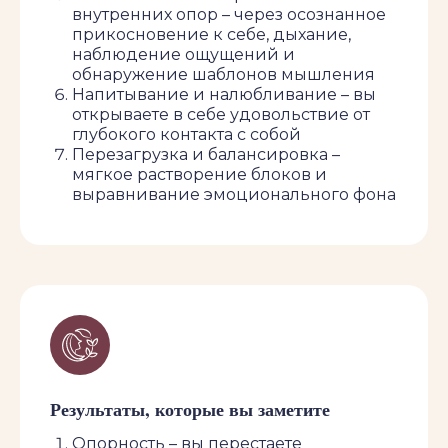
внутренних опор – через осознанное
Пн 22 июня 2026,
прикосновение к себе, дыхание,
19:00
наблюдение ощущений и
обнаружение шаблонов мышления
Напитывание и налюбливание – вы
Длительность
открываете в себе удовольствие от
1,5 часа
глубокого контакта с собой
Перезагрузка и балансировка –
мягкое растворение блоков и
выравнивание эмоционального фона
Стоимость
2500 ₽
Место
Калашный пер., д.10
Результаты, которые вы заметите
Опорность – вы перестаете
Регистрация