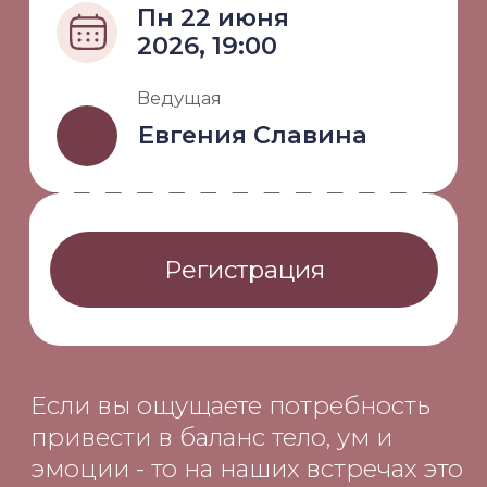
Регистрация
Если вы ощущаете потребность
привести в баланс тело, ум и
эмоции - то на наших встречах это
происходит безопасно и бережно.
Без насилия над собой. Только
мягкость, ведущая к внутреннему
ладу и контакту со своей
чувственной природой. Мы не
чиним вас - мы предлагаем
исследование: а что если мне
можно быть себе добрым
внимательным другом, который
слушает и слышит, сочувствует и
не бросает.