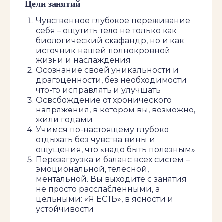
Цели занятий
преподаватель осознанного
прикосновения и практик
Чувственное глубокое переживание
внимания
себя – ощутить тело не только как
биологический скафандр, но и как
*ведущая групп по релакс-
источник нашей полнокровной
массажу «Мнуши»
жизни и наслаждения
Осознание своей уникальности и
*исследователь колыбельных,
драгоценности, без необходимости
создатель проекта «Колыбельные
что-то исправлять и улучшать
по разным поводам»
Освобождение от хронического
напряжения, в котором вы, возможно,
жили годами
Учимся по-настоящему глубоко
отдыхать без чувства вины и
ощущения, что «надо быть полезным»
Перезагрузка и баланс всех систем –
эмоциональной, телесной,
ментальной. Вы выходите с занятия
не просто расслабленными, а
цельными: «Я ЕСТЬ», в ясности и
устойчивости