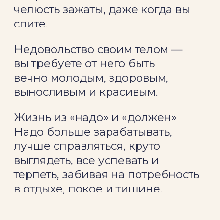
Жизнь в голове - в
пережевывании прошлого или
в тревоге за будущее.
Привычка сравнивать - вы
постоянно оцениваете себя по
чужим меркам, забывая о своей
уникальной природе.
Неумение по-настоящему
отдыхать – даже в выходные вы
чувствуете вину за безделье, тело