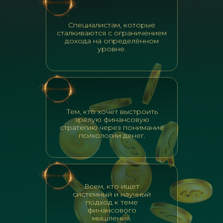
Специалистам, которые
сталкиваются с ограничением
дохода на определённом
уровне.
Тем, кто хочет выстроить
зрелую финансовую
стратегию через понимание
психологии денег.
Всем, кто ищет
системный и научный
подход к теме
финансового
мышления.