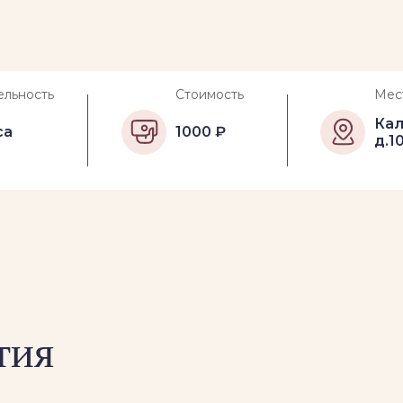
ельность
Стоимость
Мес
Кал
са
1000 ₽
д.1
тия