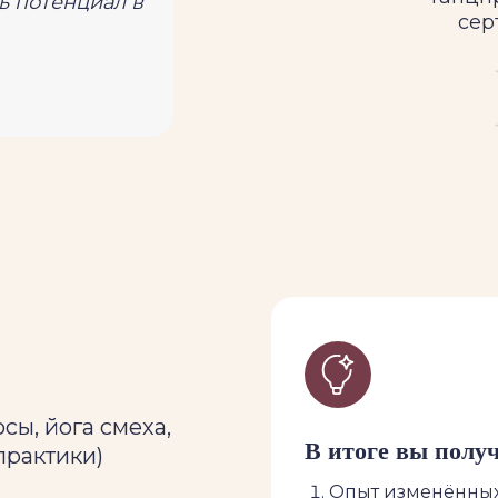
ь потенциал в
сер
сы, йога смеха,
В итоге вы получ
практики)
Опыт изменённых