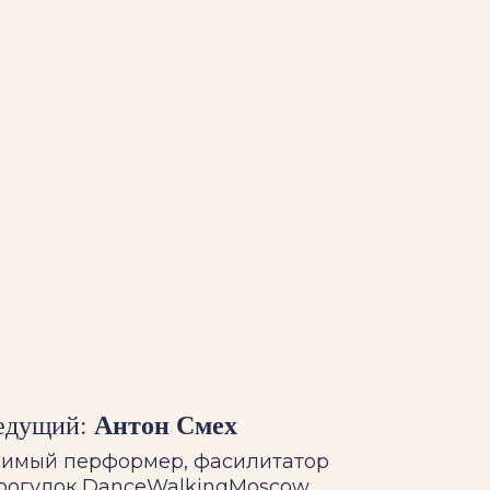
Антон Смех
едущий:
симый перформер, фасилитатор
рогулок DanceWalkingMoscow,