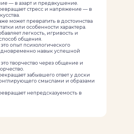
ие — в азарт и предвкушение.
евращает стресс и напряжение — в
усства.
же может превратить в достоинства
атки или особенности характера.
авляет легкость, игривость и
 способ общения.
это опыт психологического
одновременно навык успешной
это творчество через общение и
орчество.
екращает забывшего ответ у доски
онглирующего смыслами и образами
евращает непредсказуемость в