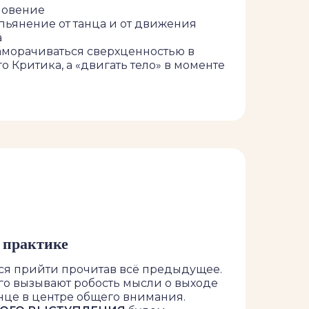
новение
пьянение от танца и от движения
а
аморачиваться сверхценностью в
о Критика, а «двигать тело» в моменте
 практике
ится прийти прочитав всё предыдущее.
ого вызывают робость мысли о выходе
анце в центре общего внимания.