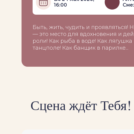
16:00
Сме
Быть, жить, чудить и проявляться! 
— это место для вдохновения и дейс
роли! Как рыба в воде! Как лягушка
танцполе! Как банщик в парилке...
Сцена ждёт Тебя!