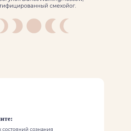
тифицированный смехойог.
ите:
 состояний сознания