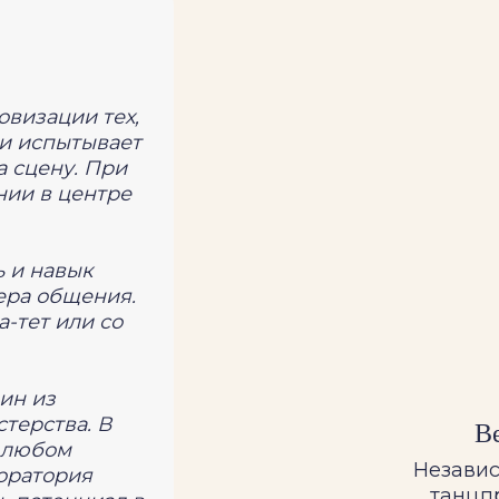
визации тех,
ли испытывает
а сцену. При
ии в центре
 и навык
ера общения.
а-тет или со
ин из
терства. В
В
в любом
Незави
оратория
танцп