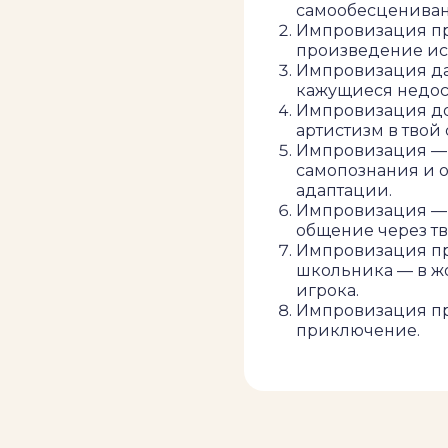
самообесцениван
Импровизация пр
произведение иск
Импровизация да
кажущиеся недост
Импровизация доб
артистизм в твой
Импровизация — 
самопознания и 
адаптации.
Импровизация — 
общение через тв
Импровизация пр
школьника — в ж
игрока.
Импровизация пр
приключение.