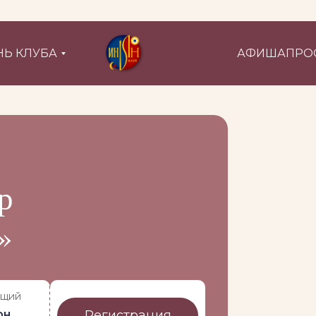
Ь КЛУБА
АФИША
ПРО
р
»
ущий
Регистрация
он