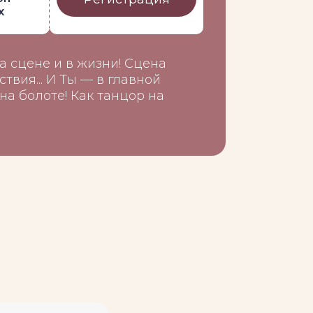
х
На сцене и в жизни! Сцена
твия... И Ты — в главной
 на болоте! Как танцор на