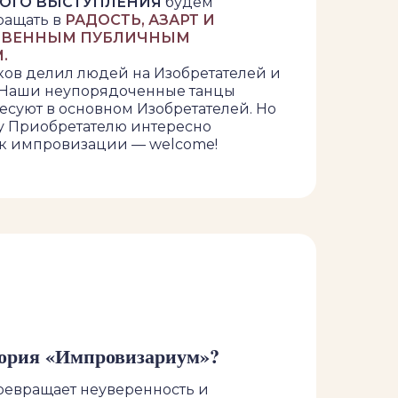
НОГО ВЫСТУПЛЕНИЯ
будем
ращать в
РАДОСТЬ, АЗАРТ И
ТВЕННЫМ ПУБЛИЧНЫМ
.
ов делил людей на Изобретателей и
 Наши неупорядоченные танцы
есуют в основном Изобретателей. Но
у Приобретателю интересно
к импровизации — welcome!
тория «Импровизариум»?
евращает неуверенность и