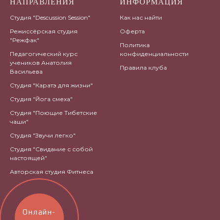
НАПРАВЛЕНИЯ
ИНФОРМАЦИЯ
Студия "Descussion Session"
Как нас найти
Режиссёрская студия
Оферта
"Режфак"
Политика
Педагогический курс
конфиденциальности
учеников Анатолия
Правила клуба
Васильева
Студия "Каратэ для жизни"
Студия "Йога смеха"
Студия "Поющие Тибетские
чаши"
Студия "Звучи легко"
Студия "Свидание с собой
настоящей"
Авторская студия Фитнеса
Онлайн-