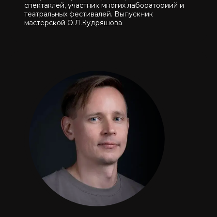
спектаклей, участник многих лабораториий и
театральных фестивалей. Выпускник
мастерской О.Л.Кудряшова
Дни недели
Понедельник, среда
Длительность занятия
С 19:00 до
22:00
Стоимость
14900 ₽/ месяц
Место