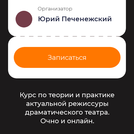
Записаться
Курс по теории и практике
актуальной режиссуры
драматического театра.
Очно и онлайн.
Идея курса такова, что
режиссеры-педагоги
предлагают свой уникальный
метод, сформированный опытом,
школой, художественным
взглядом. Переходя от одного
модуля к другому, ученик на
практике знакомится с разными
подходами к театральной
режиссуре и постепенно
открывает для себя "метод
методов", подобный кристаллу,